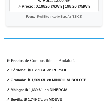
⏰
Hora:
12:00 AM
⚡
Precio:
0.19826 €/kWh | 198.26 €/MWh
Fuente:
Red Eléctrica de España (ESIOS)
⛽ Precios de Combustible en Andalucía
📍
Córdoba
: ⛽ 1,799 €/L en REPSOL
📍
Granada
: ⛽ 1,569 €/L en MINIOIL ALBOLOTE
📍
Málaga
: ⛽ 1,639 €/L en DINERGIA
📍
Sevilla
: ⛽ 1,749 €/L en MOEVE