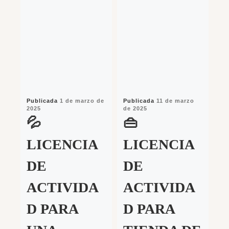
Publicada
1 de marzo de
Publicada
11 de marzo
Pu
2025
de 2025
de
💦
👜
L
LICENCIA
LICENCIA
DE
DE
A
ACTIVIDA
ACTIVIDA
D
D PARA
D PARA
T