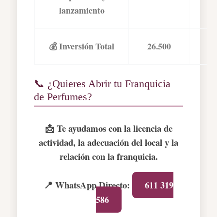
lanzamiento
💰 Inversión Total
26.500
7
📞 ¿Quieres Abrir tu Franquicia
de Perfumes?
📩 Te ayudamos con la licencia de
actividad, la adecuación del local y la
relación con la franquicia.
📍
WhatsApp Directo:
611 319
586