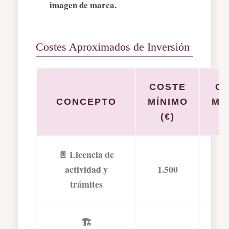
imagen de marca.
Costes Aproximados de Inversión
COSTE
C
CONCEPTO
MÍNIMO
MÁ
(€)
📄 Licencia de
actividad y
1.500
3
trámites
🏗️