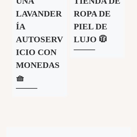
UNA
TIENDA DE
LAVANDER
ROPA DE
ÍA
PIEL DE
AUTOSERV
LUJO 🧥
ICIO CON
MONEDAS
🧺
Entrada anterior
Navegación de entradas