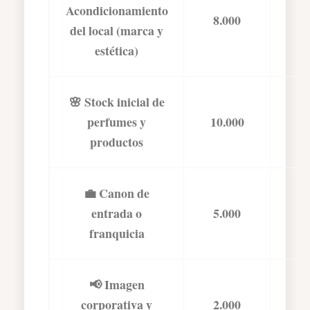
Acondicionamiento
8.000
2
del local (marca y
estética)
🌸 Stock inicial de
perfumes y
10.000
3
productos
💼 Canon de
entrada o
5.000
1
franquicia
📢 Imagen
corporativa y
2.000
6