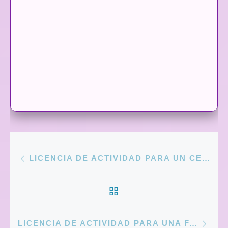
Entrada anterior
NAVEGACIÓN DE ENTRADA
LICENCIA DE ACTIVIDAD PARA UN CENTRO DE YOGA EN CÓRDOBA
VOLVER A LA LISTA 
Entr
LICENCIA DE ACTIVIDAD PARA UNA FARMACIA EN SEVILLA