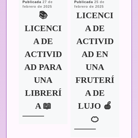
Publicada
27 de
Publicada
25 de
Publi
febrero de 2025
febrero de 2025
septi
📚
LICENCI
LICENCI
A DE
A DE
ACTIVID
ACTIVID
AD EN
C
AD PARA
UNA
UNA
FRUTERÍ
F
LIBRERÍ
A DE
IÓ
A 📖
LUJO 🍎
🍊