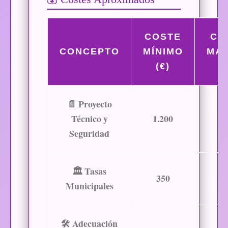
COSTE
CO
CONCEPTO
MÍNIMO
MÁ
(€)
(
📄
Proyecto
Técnico y
1.200
2.
Seguridad
🏛
Tasas
350
1.
Municipales
🛠
Adecuación