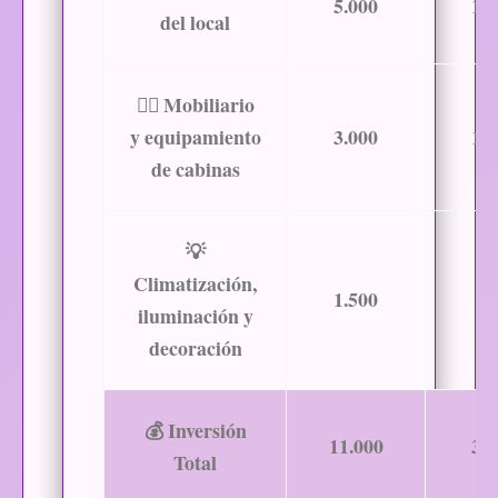
5.000
15
del local
💆‍♀️
Mobiliario
y equipamiento
3.000
10
de cabinas
💡
Climatización,
1.500
4.
iluminación y
decoración
💰 Inversión
11.000
32
Total