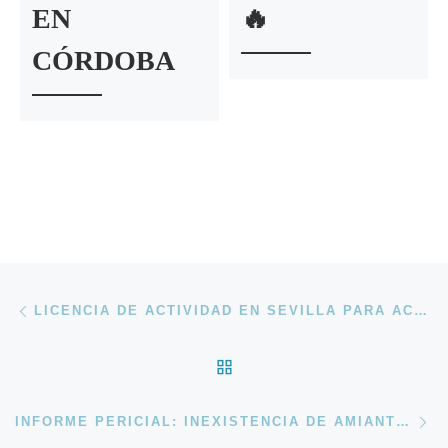
EN
🔥
CÓRDOBA
Navegación de entradas
Entrada anterior
LICENCIA DE ACTIVIDAD EN SEVILLA PARA ACTIVIDADES INOCUAS MEDIANTE DECLARACIÓN RESPONSABLE
VOLVER A LA LISTA D
En
INFORME PERICIAL: INEXISTENCIA DE AMIANTO EN EDIFICIO PÚBLICO DE RONDA