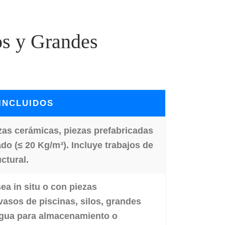
os y Grandes
INCLUIDOS
zas cerámicas, piezas prefabricadas
o (≤ 20 Kg/m³). Incluye trabajos de
ctural.
a in situ o con piezas
vasos de piscinas, silos, grandes
 agua para almacenamiento o