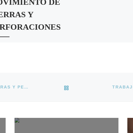
VIMIENTO DE
ERRAS Y
RFORACIONES
jos del Grupo: A
MIENTO DE TIERRAS Y
ORACIONES Subgrupo
ipción de los Trabajos Incluidos
montes y vaciados:
aciones a cielo […]
VOLVER A LA LISTA D
TRABAJOS DEL GRUPO: A MOVIMIENTO DE TIERRAS Y PERFORACIONES
TRABAJ