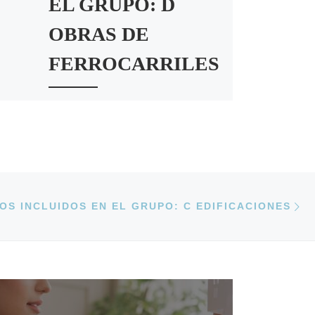
EL GRUPO: D
OBRAS DE
FERROCARRILES
Grupo: D OBRAS DE
FERROCARRILES SUBGRUPO
DESCRIPCIÓN DE LOS
TRABAJOS INCLUIDOS 1
Tendido de vías Los trabajos […]
En
E ENTRADAS
OS INCLUIDOS EN EL GRUPO: C EDIFICACIONES