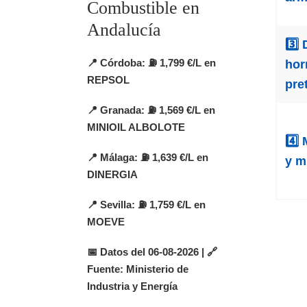
Combustible en
Andalucía
3️⃣ 
📍
Córdoba
: ⛽ 1,799 €/L en
hor
REPSOL
pre
📍
Granada
: ⛽ 1,569 €/L en
MINIOIL ALBOLOTE
4️⃣
📍
Málaga
: ⛽ 1,639 €/L en
y m
DINERGIA
📍
Sevilla
: ⛽ 1,759 €/L en
MOEVE
📅 Datos del 06-08-2026 | 🔗
Fuente: Ministerio de
Industria y Energía