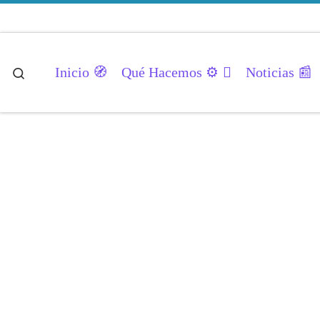
Saltar al contenido
Inicio 🧭
Qué Hacemos ⚙️
Noticias 📰
Search