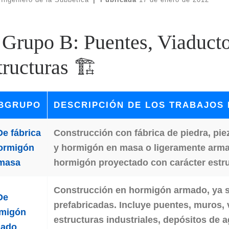
 Grupo B: Puentes, Viaduct
tructuras 🏗️
BGRUPO
DESCRIPCIÓN DE LOS TRABAJOS 
De fábrica
Construcción con fábrica de piedra, pie
ormigón
y hormigón en masa o ligeramente armad
masa
hormigón proyectado con carácter estru
Construcción en hormigón armado, ya se
De
prefabricadas. Incluye puentes, muros, 
migón
estructuras industriales, depósitos de
mado