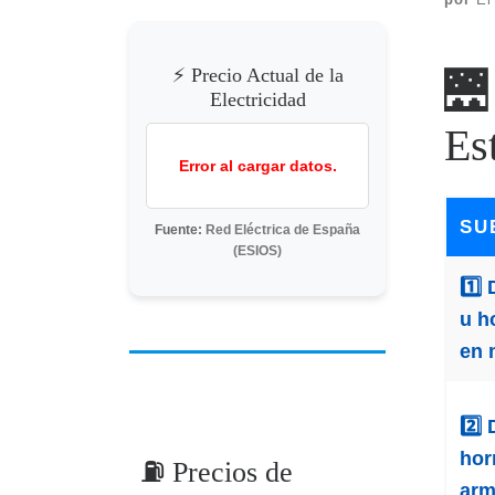
⚡ Precio Actual de la
🌉
Electricidad
Es
Error al cargar datos.
SU
Fuente:
Red Eléctrica de España
(ESIOS)
1️⃣ 
u h
en 
2️⃣ 
hor
⛽ Precios de
ar