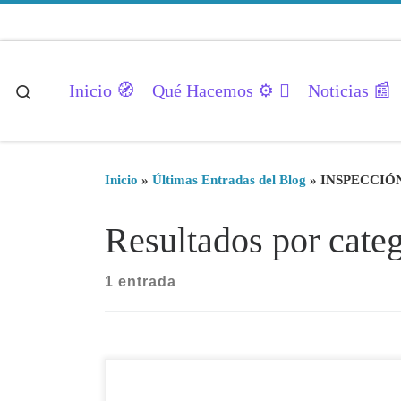
Saltar al contenido
Inicio 🧭
Qué Hacemos ⚙️
Noticias 📰
Search
Inicio
»
Últimas Entradas del Blog
»
INSPECCIÓN
Resultados por ca
1 entrada
🏢 Inspección Técnica de Edificios (ITE):