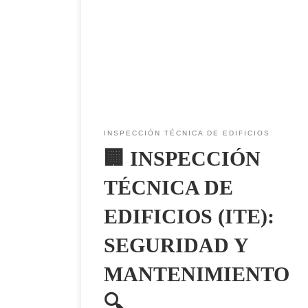
Seguridad y Mantenimiento 🔍 🏢 Inspección
Técnica de Edificios (ITE): Seguridad y
Mantenimiento 🔍 La Inspección Técnica de
Edificios (ITE) es una revisión periódica
obligatoria para garantizar la seguridad,
estabilidad y conservación de los edificios. Su
objetivo principal es detectar problemas
estructurales, deficiencias en […]
INSPECCIÓN TÉCNICA DE EDIFICIOS
🏢 INSPECCIÓN
TÉCNICA DE
EDIFICIOS (ITE):
SEGURIDAD Y
MANTENIMIENTO
🔍