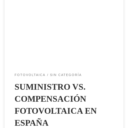
📢 Comparativa: Precios de Suministro vs. Compensación
Fotovoltaica en España 🌞⚡ La energía solar fotovoltaica ha
cambiado el modelo energético en España, permitiendo a
muchos hogares y empresas generar su propia electricidad.
Sin embargo, los precios del suministro eléctrico y los de
compensación de excedentes fotovoltaicos no se pagan ni […]
FOTOVOLTAICA
SIN CATEGORÍA
SUMINISTRO VS.
COMPENSACIÓN
FOTOVOLTAICA EN
ESPAÑA