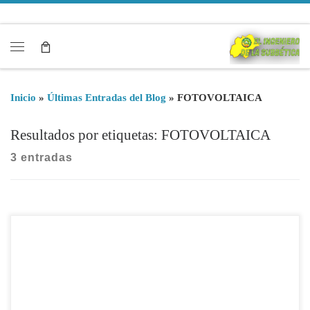
Saltar al contenido
Menú
Inicio
»
Últimas Entradas del Blog
»
FOTOVOLTAICA
Resultados por etiquetas: FOTOVOLTAICA
3 entradas
☀️🔧 Coordinación de Seguridad y Salud en Instalaciones
Fotovoltaicas en Tejados 🏡⚡ 📢 La instalación de paneles
solares en viviendas unifamiliares es una de las soluciones más