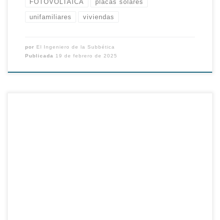
FOTOVOLTAICA
placas solares
unifamiliares
viviendas
por
El Ingeniero de la Subbética
Publicada
19 de febrero de 2025
🌞🔋 Certificado de Eficiencia Energética: La Clave Antes de
Invertir en Placas Solares y Mejoras en tu Vivienda Cuando
pensamos en hacer mejoras importantes en nuestra vivienda,
como la instalación de placas solares, la renovación del
aislamiento térmico o la sustitución de ventanas y sistemas de
climatización, es fundamental analizar […]